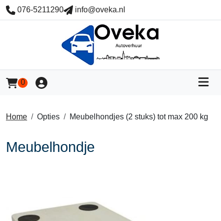
076-5211290
info@oveka.nl
Togg
0
Log je in of meld je aan
Naar winkelwagen pagina
Home
Opties
Meubelhondjes (2 stuks) tot max 200 kg
Meubelhondje