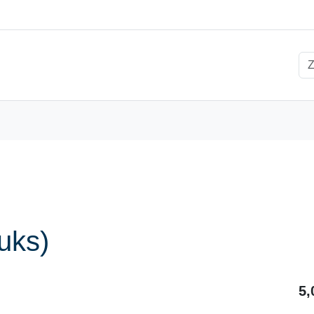
uks)
5,