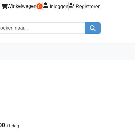
inloggen
registreren
Winkelwagen
0
Inloggen
Registreren
winkelwagen
Zoeken
zoeken
00
/
1 dag